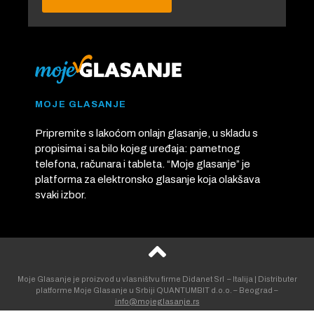
MOJE GLASANJE
Pripremite s lakoćom onlajn glasanje, u skladu s
propisima i sa bilo kojeg uređaja: pametnog
telefona, računara i tableta. “Moje glasanje” je
platforma za elektronsko glasanje koja olakšava
svaki izbor.
Moje Glasanje je proizvod u vlasništvu firme Didanet Srl – Italija | Distributer
platforme Moje Glasanje u Srbiji QUANTUMBIT d.o.o. – Beograd –
info@mojeglasanje.rs