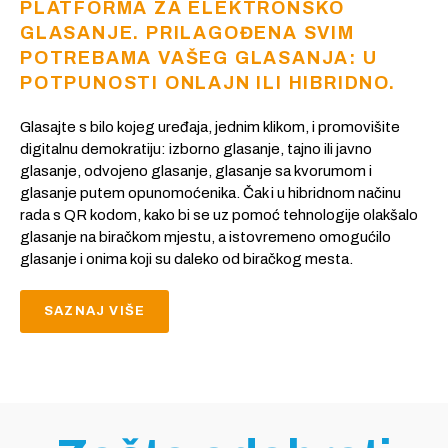
PLATFORMA ZA ELEKTRONSKO
GLASANJE. PRILAGOĐENA SVIM
POTREBAMA VAŠEG GLASANJA: U
POTPUNOSTI ONLAJN ILI HIBRIDNO.
Glasajte s bilo kojeg uređaja, jednim klikom, i promovišite
digitalnu demokratiju: izborno glasanje, tajno ili javno
glasanje, odvojeno glasanje, glasanje sa kvorumom i
glasanje putem opunomoćenika. Čak i u hibridnom načinu
rada s QR kodom, kako bi se uz pomoć tehnologije olakšalo
glasanje na biračkom mjestu, a istovremeno omogućilo
glasanje i onima koji su daleko od biračkog mesta.
SAZNAJ VIŠE