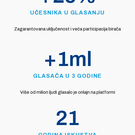
UČESNIKA U GLASANJU
Zagarantovana uključenost i veća participacija birača
+
1
ml
GLASAČA U 3 GODINE
Više od milion ljudi glasalo je onlajn na platformi
21