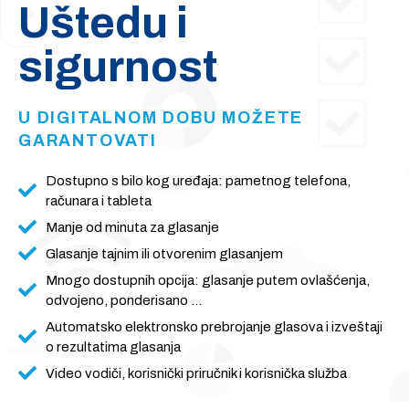
Uštedu i
sigurnost
U DIGITALNOM DOBU MOŽETE
GARANTOVATI
Dostupno s bilo kog uređaja: pametnog telefona,
računara i tableta
Manje od minuta za glasanje
Glasanje tajnim ili otvorenim glasanjem
Mnogo dostupnih opcija: glasanje putem ovlašćenja,
odvojeno, ponderisano …
Automatsko elektronsko prebrojanje glasova i izveštaji
o rezultatima glasanja
Video vodiči, korisnički priručnik i korisnička služba