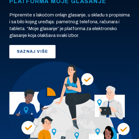
PLATFORMA MOJE GLASANJE
Pripremite s lakoćom onlajn glasanje, u skladu s propisima
i sa bilo kojeg uređaja: pametnog telefona, računara i
tableta. “Moje glasanje” je platforma za elektronsko
glasanje koja olakšava svaki izbor.
SAZNAJ VIŠE