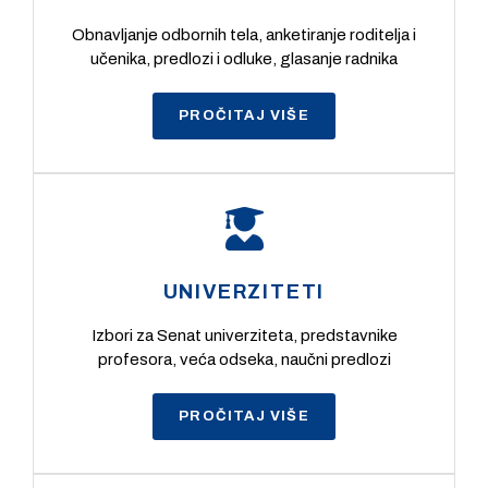
Obnavljanje odbornih tela, anketiranje roditelja i
učenika, predlozi i odluke, glasanje radnika
PROČITAJ VIŠE
UNIVERZITETI
Izbori za Senat univerziteta, predstavnike
profesora, veća odseka, naučni predlozi
PROČITAJ VIŠE