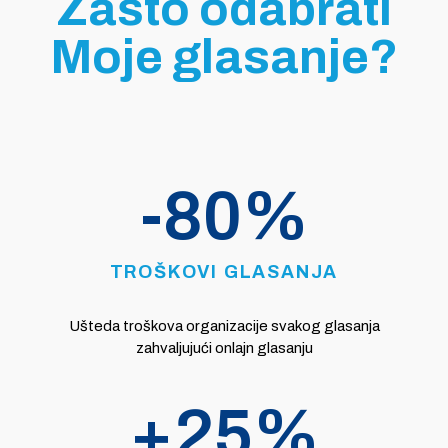
Zašto odabrati
Moje glasanje?
-
80
%
TROŠKOVI GLASANJA
Ušteda troškova organizacije svakog glasanja
zahvaljujući onlajn glasanju
+
25
%